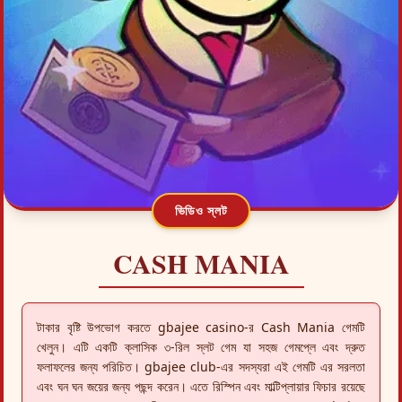
ভিডিও স্লট
CASH MANIA
টাকার বৃষ্টি উপভোগ করতে gbajee casino-র Cash Mania গেমটি
খেলুন। এটি একটি ক্লাসিক ৩-রিল স্লট গেম যা সহজ গেমপ্লে এবং দ্রুত
ফলাফলের জন্য পরিচিত। gbajee club-এর সদস্যরা এই গেমটি এর সরলতা
এবং ঘন ঘন জয়ের জন্য পছন্দ করেন। এতে রিস্পিন এবং মাল্টিপ্লায়ার ফিচার রয়েছে