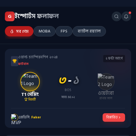
ইস্পোর্টস ফলাফল
G
MOBA
FPS
ব্যাটল রয়্যাল
সব গেম
ওয়ার্ল্ড চ্যাম্পিয়নশিপ ২০২৪
২ ঘন্টা আগে
ফাইনাল
৩
-
১
BO5
ওয়েইবো
T1 গেমিং
সময়: ৪৫:১২
রানার আপ
🏆 বিজয়ী
এমভিপি:
Faker
বিস্তারিত