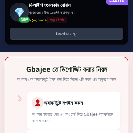
LIMITED
ভিআইপি ওয়েলকাম বোনাস
💎
প্রথম জমার উপর ১০০% ক্যাশব্যাক।
৳ ১০,০০০+
NEW
মাত্র ৫টি বাকি
বিস্তারিত দেখুন
Gbajee তে ডিপোজিট করার নিয়ম
আপনার গেম অ্যাকাউন্টে টাকা জমা দিতে নিচের ৩টি সহজ ধাপ অনুসরণ করুন
১
অ্যাকাউন্টে লগইন করুন
আপনার ইউজার নেম ও পাসওয়ার্ড দিয়ে Gbajee অ্যাকাউন্টে
প্রবেশ করুন।