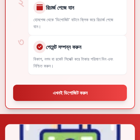
২
রিচার্জ পেজে যান
হোমপেজ থেকে 'ডিপোজিট' বাটনে ক্লিক করে রিচার্জ পেজে
যান।
৩
পেমেন্ট সম্পন্ন করুন
বিকাশ, নগদ বা রকেট সিলেক্ট করে টাকার পরিমাণ দিন এবং
নিশ্চিত করুন।
এখনই ডিপোজিট করুন