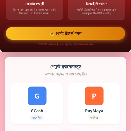
লোকাল পেমেন্ট
ভিআইপি বোনাস
বিকাশ, নগদ এবং রকেটের মাধ্যমে খুব সহজেই
প্রতিটি রিচার্জে পান বিশাল ক্যাশব্যাক এবং
টাকা জমা এবং উত্তোলন করুন।
এক্সক্লুসিভ ডিপোজিট রিওয়ার্ড।
💰
এখনই রিচার্জ করুন
*শর্তাবলী প্রযোজ্য | ১৮+ শুধুমাত্র প্রাপ্তবয়স্কদের জন্য
পেমেন্ট চ্যানেলসমূহ
আপনার পছন্দের মাধ্যম বেছে নিন
G
P
GCash
PayMaya
তাৎক্ষণিক
জনপ্রিয়